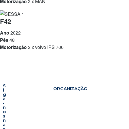
Motorização
2 x MAN
F42
Ano
2022
Pés
48
Motorização
2 x volvo IPS 700
S
ORGANIZAÇÃO
i
g
a
-
n
o
s
n
a
s